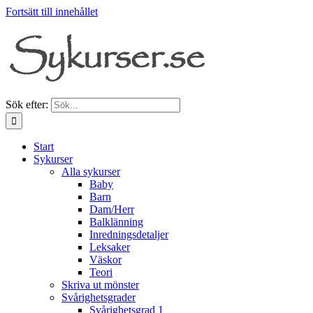
Fortsätt till innehållet
Sök efter:
Start
Sykurser
Alla sykurser
Baby
Barn
Dam/Herr
Balklänning
Inredningsdetaljer
Leksaker
Väskor
Teori
Skriva ut mönster
Svårighetsgrader
Svårighetsgrad 1