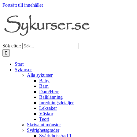
Fortsätt till innehållet
Sök efter:
Start
Sykurser
Alla sykurser
Baby
Barn
Dam/Herr
Balklänning
Inredningsdetaljer
Leksaker
Väskor
Teori
Skriva ut mönster
Svårighetsgrader
Svårighetsgrad 1