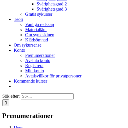
Svårighetsgrad 2
Svårighetsgrad 3
Gratis sykurser
Teori
Vanliga redskap
Materiallära
Om symaskinen
Klädsömnad
Om sykurser.se
Konto
Prenumerationer
Avsluta konto
Registrera
Mitt konto
Avtalsvillkor för privatpersoner
Kommande kurser
Sök efter:
Prenumerationer
Hem