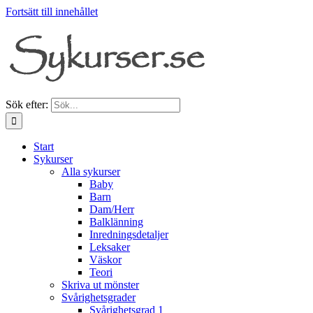
Fortsätt till innehållet
Sök efter:
Start
Sykurser
Alla sykurser
Baby
Barn
Dam/Herr
Balklänning
Inredningsdetaljer
Leksaker
Väskor
Teori
Skriva ut mönster
Svårighetsgrader
Svårighetsgrad 1