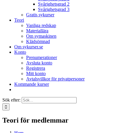
Svårighetsgrad 2
Svårighetsgrad 3
Gratis sykurser
Teori
Vanliga redskap
Materiallära
Om symaskinen
Klädsömnad
Om sykurser.se
Konto
Prenumerationer
Avsluta konto
Registrera
Mitt konto
Avtalsvillkor för privatpersoner
Kommande kurser
Sök efter:
Teori för medlemmar
Hem