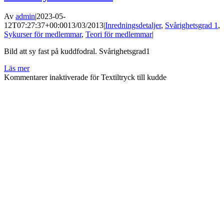
Av
admin
|
2023-05-
12T07:27:37+00:00
13/03/2013
|
Inredningsdetaljer
,
Svårighetsgrad 1
,
Sykurser för medlemmar
,
Teori för medlemmar
|
Bild att sy fast på kuddfodral. Svårighetsgrad1
Läs mer
Kommentarer inaktiverade
för Textiltryck till kudde