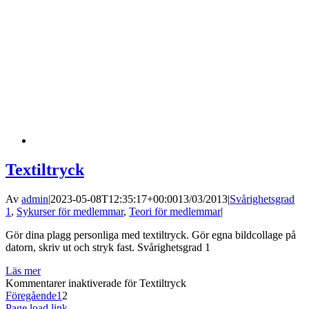
Textiltryck
Av
admin
|
2023-05-08T12:35:17+00:00
13/03/2013
|
Svårighetsgrad
1
,
Sykurser för medlemmar
,
Teori för medlemmar
|
Gör dina plagg personliga med textiltryck. Gör egna bildcollage på
datorn, skriv ut och stryk fast. Svårighetsgrad 1
Läs mer
Kommentarer inaktiverade
för Textiltryck
Föregående
1
2
Page load link